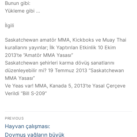
Bunun gibi:
Yükleme gibi …
İlgili
Saskatchewan amatör MMA, Kickboks ve Muay Thai
kurallarını yayınlar; İlk Yaptırılan Etkinlik 10 Ekim
2013’te “Amatör MMA Yasası”
Saskatchewan şehirleri karma dövüş sanatlarını
düzenleyebilir mi? 19 Temmuz 2013 “Saskatchewan
MMA Yasası”
Ve Yeas var! MMA, Kanada 5, 2013’te Yasal Çerçeve
Verildi “Bill S-209”
Post
PREVIOUS
navigation
Previous
Hayvan çalışması:
post:
Doymuş yağların büyük