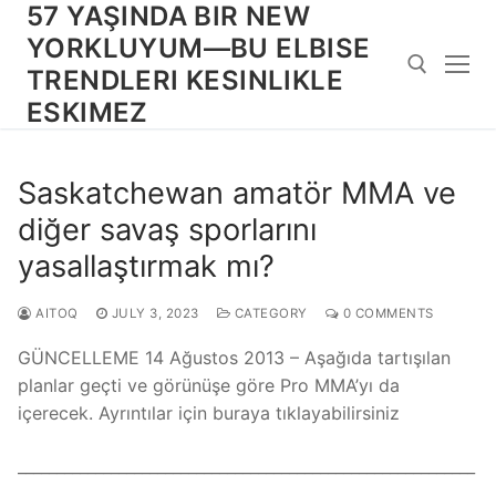
57 YAŞINDA BIR NEW
Skip
to
YORKLUYUM—BU ELBISE
content
TRENDLERI KESINLIKLE
ESKIMEZ
Search for:
Saskatchewan amatör MMA ve
diğer savaş sporlarını
yasallaştırmak mı?
AITOQ
JULY 3, 2023
CATEGORY
0 COMMENTS
GÜNCELLEME 14 Ağustos 2013 – Aşağıda tartışılan
planlar geçti ve görünüşe göre Pro MMA’yı da
içerecek. Ayrıntılar için buraya tıklayabilirsiniz
___________________________________________________________
___________